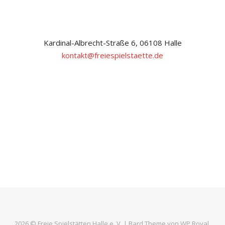
Kardinal-Albrecht-Straße 6, 06108 Halle
kontakt@freiespielstaette.de
2026 © Freie Spielstätten Halle e. V. |
Bard Theme von
WP Royal
.