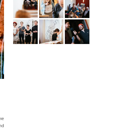
ie
nd