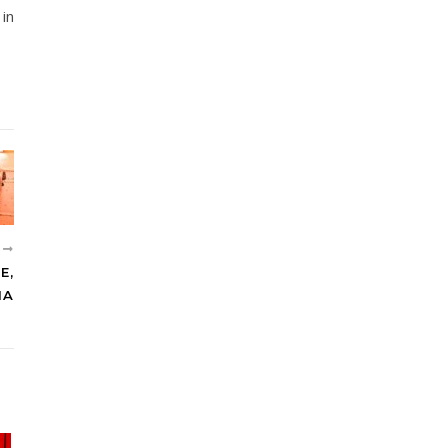
in
R
E,
IA